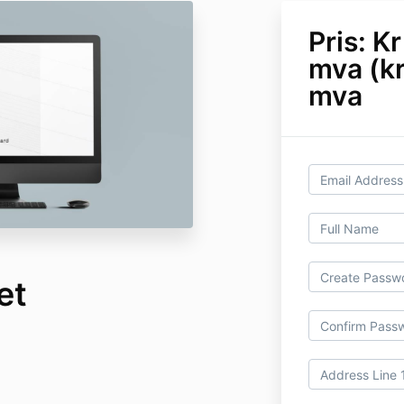
Pris: K
mva (kr
mva
et