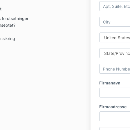
t:
s forutsetninger
onseptet?
e
nnsikring
Firmanavn
Firmaadresse