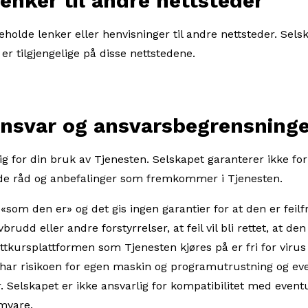
 til andre nettsteder
holde lenker eller henvisninger til andre nettsteder. Selsk
er tilgjengelige på disse nettstedene.
 og ansvarsbegrensninge
ig for din bruk av Tjenesten. Selskapet garanterer ikke for 
de råd og anbefalinger som fremkommer i Tjenesten.
«som den er» og det gis ingen garantier for at den er feilfri
brudd eller andre forstyrrelser, at feil vil bli rettet, at den
ettkursplattformen som Tjenesten kjøres på er fri for virus
ar risikoen for egen maskin og programutrustning og ev
. Selskapet er ikke ansvarlig for kompatibilitet med event
mvare.