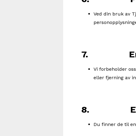
Ved din bruk av Tj
personopplysninge
7. Endri
Vi forbeholder oss
eller fjerning av 
8. Endrin
Du finner de til e