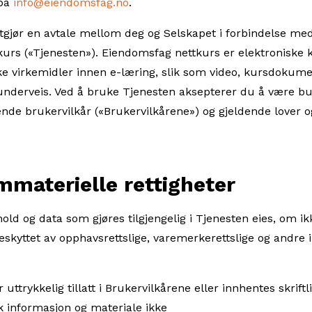
 på
info@eiendomsfag.no
.
tgjør en avtale mellom deg og Selskapet i forbindelse me
urs («Tjenesten»). Eiendomsfag nettkurs er elektroniske k
ke virkemidler innen e-læring, slik som video, kursdokume
nderveis. Ved å bruke Tjenesten aksepterer du å være bu
lgende brukervilkår («Brukervilkårene») og gjeldende lover og
rielle rettigheter
hold og data som gjøres tilgjengelig i Tjenesten eies, om ik
eskyttet av opphavsrettslige, varemerkerettslige og andre
ttrykkelig tillatt i Brukervilkårene eller innhentes skriftli
ik informasjon og materiale ikke