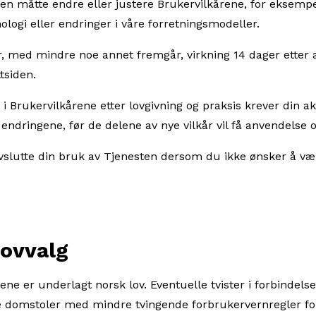
 annen måtte endre eller justere Brukervilkårene, for eksemp
nologi eller endringer i våre forretningsmodeller.
år, med mindre noe annet fremgår, virkning 14 dager etter 
tsiden.
 Brukervilkårene etter lovgivning og praksis krever din akse
 endringene, før de delene av nye vilkår vil få anvendelse 
å avslutte din bruk av Tjenesten dersom du ikke ønsker å 
valg
ene er underlagt norsk lov. Eventuelle tvister i forbindels
e domstoler med mindre tvingende forbrukervernregler for