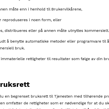
nen måte enn i henhold til Brukervilkårene,
r reproduseres i noen form, eller
es, distribueres eller på annen måte utnyttes kommersielt
budt å benytte automatiske metoder eller programvare til å
mersiell bruk.
immaterielle rettigheter til resultater som følge av din br
srett
 du en begrenset bruksrett til Tjenesten med tilhørende pr
ten omfatter de rettigheter som er nødvendige for at du 