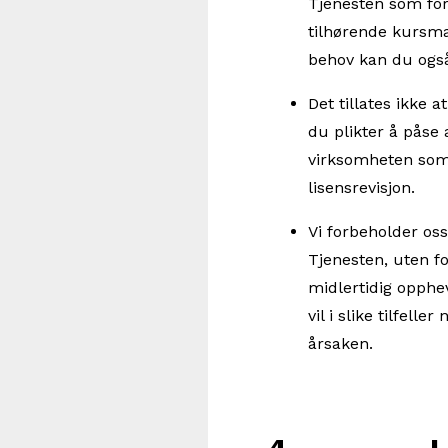
Tjenesten som forut
tilhørende kursmat
behov kan du også 
Det tillates ikke 
du plikter å påse 
virksomheten som i
lisensrevisjon.
Vi forbeholder oss
Tjenesten, uten fo
midlertidig oppheve
vil i slike tilfell
årsaken.