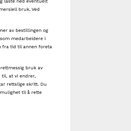
dig laste ned eventuelt
mersiell bruk. Ved
mer av bestillingen og
el som medarbeidere i
ra tid til annen foreta
 urettmessig bruk av
il, at vi endrer,
ar rettslige skritt. Du
mulighet til å rette