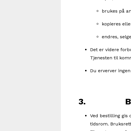
brukes på an
kopieres elle
endres, selg
Det er videre for
Tjenesten til kom
Du erverver ingen 
3. Bruk
Ved bestilling gis
tidsrom. Bruksret