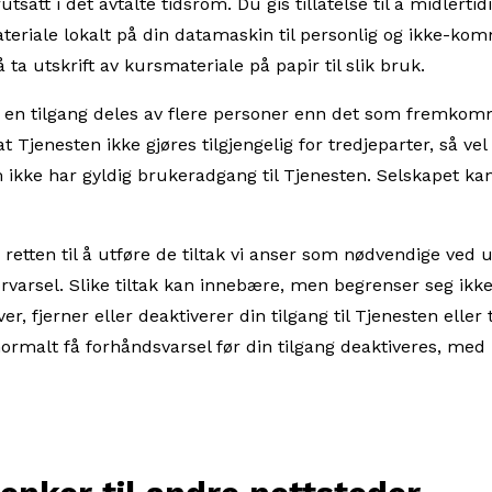
satt i det avtalte tidsrom. Du gis tillatelse til å midlerti
eriale lokalt på din datamaskin til personlig og ikke-kom
ta utskrift av kursmateriale på papir til slik bruk.
at en tilgang deles av flere personer enn det som fremkom
at Tjenesten ikke gjøres tilgjengelig for tredjeparter, så v
kke har gyldig brukeradgang til Tjenesten. Selskapet kan f
 retten til å utføre de tiltak vi anser som nødvendige ved
rvarsel. Slike tiltak kan innebære, men begrenser seg ikke t
r, fjerner eller deaktiverer din tilgang til Tjenesten eller t
er normalt få forhåndsvarsel før din tilgang deaktiveres, med 