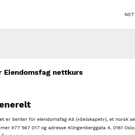
NET
or Eiendomsfag nettkurs
relt
det er Senter for eiendomsfag AS («Selskapet»), et norsk 
er 977 567 017 og adresse Klingenberggata 4, 0161 Oslo.