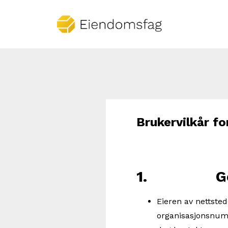
Brukervilkår f
1. Gene
Eieren av nettste
organisasjonsnumm