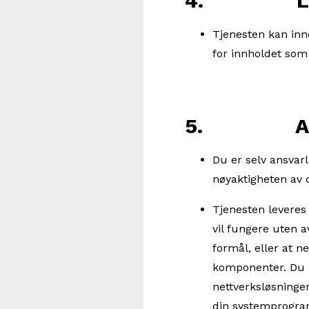
4. Lenker
Tjenesten kan inne
for innholdet som 
5. Ansvar
Du er selv ansvarl
nøyaktigheten av 
Tjenesten leveres 
vil fungere uten av
formål, eller at n
komponenter. Du h
nettverksløsninger
din systemprogra