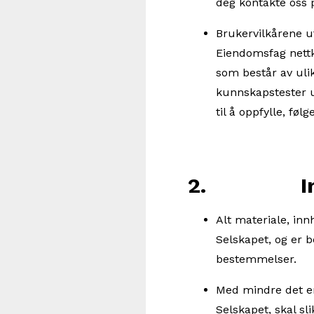
deg kontakte oss
Brukervilkårene u
Eiendomsfag nettk
som består av uli
kunnskapstester u
til å oppfylle, fø
2. Immate
Alt materiale, inn
Selskapet, og er b
bestemmelser.
Med mindre det er u
Selskapet, skal sl