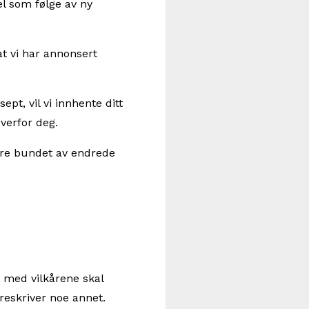
el som følge av ny
at vi har annonsert
pt, vil vi innhente ditt
overfor deg.
være bundet av endrede
e med vilkårene skal
eskriver noe annet.